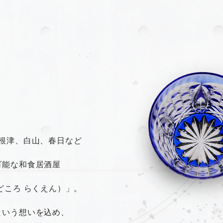
根津、白山、春日など
可能な和食居酒屋
どころ らくえん）」。
という想いを込め、