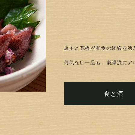
店主と花板が和食の経験を活
何気ない一品も、楽縁流にア
食と酒