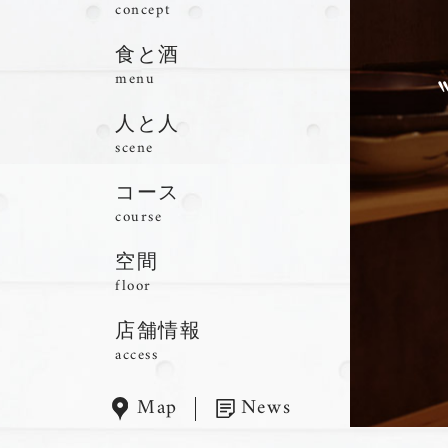
concept
食と酒
menu
人と人
scene
コース
course
空間
floor
店舗情報
access
Map
News