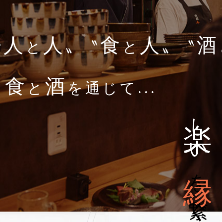
人
人
食
人
酒
〝
と
〟〝
と
〟〝
食
酒
と
を通じて...
楽
しい
縁
を繋ぐ場所