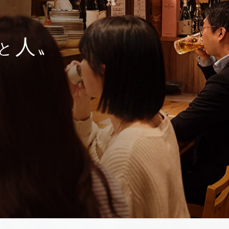
人
と
〟