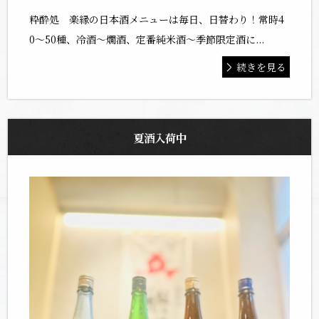
粋酔処 楽縁の日本酒メニューは毎日、日替わり！常時4
0〜50種、冷酒〜燗酒、定番純米酒〜季節限定酒に...
続きを見る
夏酒入荷中