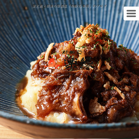
東大前・根津の居酒屋「粋酔処 楽縁」のブログ