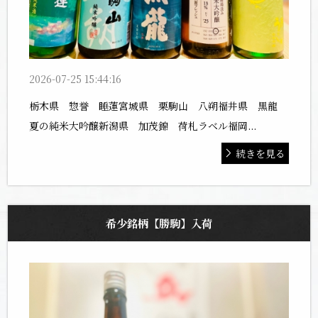
2026-07-25 15:44:16
栃木県 惣誉 睡蓮宮城県 栗駒山 八朔福井県 黒龍
夏の純米大吟醸新潟県 加茂錦 荷札ラベル福岡...
続きを見る
希少銘柄【勝駒】入荷